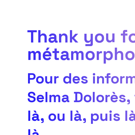
Thank you f
métamorpho
Pour des inform
Selma Dolorès, 
là
, ou
là
, puis
l
là
.